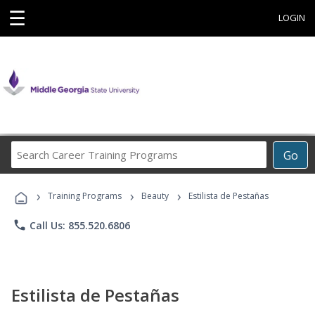
☰
LOGIN
Search
Go
Career
Training
›
›
›
Programs
Training Programs
Beauty
Estilista de Pestañas
phone
Call Us: 855.520.6806
Estilista de Pestañas