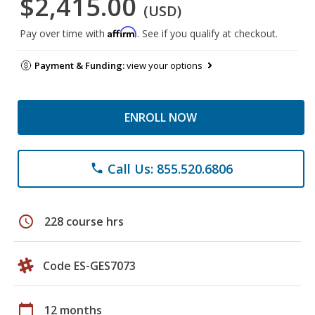
$2,415.00
(USD)
Affirm
Pay over time with
. See if you qualify at checkout.
Payment & Funding:
view your options
ENROLL NOW
Call Us: 855.520.6806
phone
schedule
228 course hrs
Code ES-GES7073
calendar_today
12 months